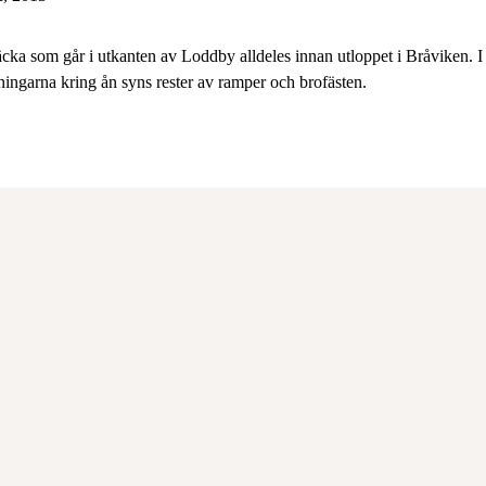
träcka som går i utkanten av Loddby alldeles innan utloppet i Bråviken. I
ningarna kring ån syns rester av ramper och brofästen.