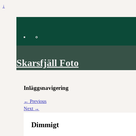
↓
Skarsfjäll Foto
Inläggsnavigering
←
Previous
Next
→
Dimmigt